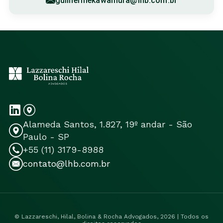
guilhermekawamura@lhb.com.br
Alameda Santos, 1.827, 19º andar - São
Paulo - SP
+55 (11) 3179-8988
contato@lhb.com.br
© Lazzareschi, Hilal, Bolina & Rocha Advogados, 2026 | Todos os